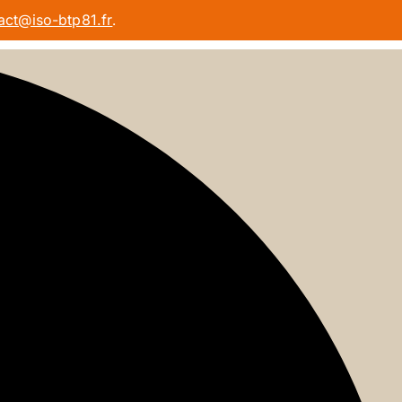
act@iso-btp81.fr
.