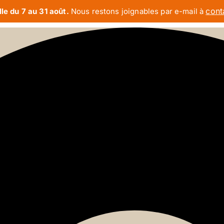
cont
le du 7 au 31 août.
Nous restons joignables par e-mail à