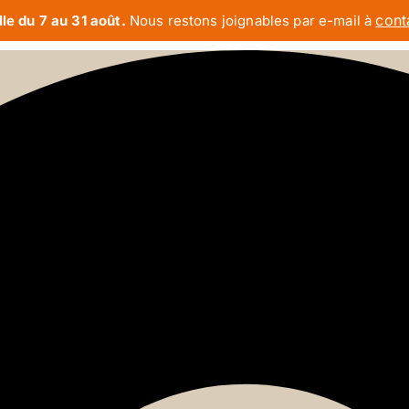
cont
le du 7 au 31 août.
Nous restons joignables par e-mail à