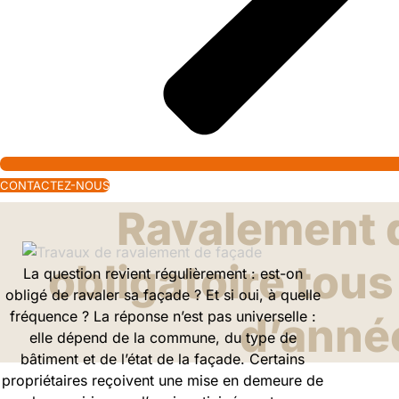
CONTACTEZ-NOUS
Ravalement 
obligatoire tou
La question revient régulièrement : est-on
obligé de ravaler sa façade ? Et si oui, à quelle
fréquence ? La réponse n’est pas universelle :
d’anné
elle dépend de la commune, du type de
bâtiment et de l’état de la façade. Certains
propriétaires reçoivent une mise en demeure de