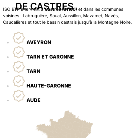
DE CASTRES
ISO BTP intervient à
Castres (81100)
et dans les communes
voisines : Labruguière, Soual, Aussillon, Mazamet, Navès,
Caucalières et tout le bassin castrais jusqu’à la Montagne Noire.
AVEYRON
TARN ET GARONNE
TARN
HAUTE-GARONNE
AUDE