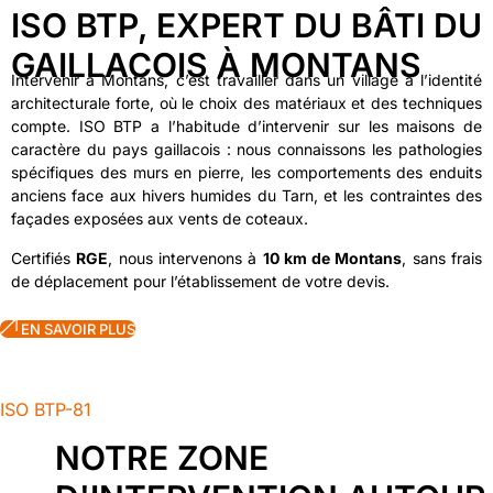
ISO BTP, EXPERT DU BÂTI DU
GAILLACOIS À MONTANS
Intervenir à Montans, c’est travailler dans un village à l’identité
architecturale forte, où le choix des matériaux et des techniques
compte. ISO BTP a l’habitude d’intervenir sur les maisons de
caractère du pays gaillacois : nous connaissons les pathologies
spécifiques des murs en pierre, les comportements des enduits
anciens face aux hivers humides du Tarn, et les contraintes des
façades exposées aux vents de coteaux.
Certifiés
RGE
, nous intervenons à
10 km de Montans
, sans frais
de déplacement pour l’établissement de votre devis.
EN SAVOIR PLUS
ISO BTP-81
NOTRE ZONE