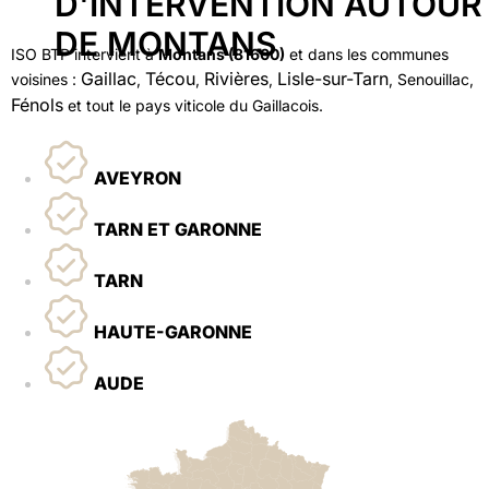
D'INTERVENTION AUTOUR
DE MONTANS
ISO BTP intervient à
Montans (81600)
et dans les communes
Gaillac
Técou
Rivières
Lisle-sur-Tarn
voisines :
,
,
,
, Senouillac,
Fénols
et tout le pays viticole du Gaillacois.
AVEYRON
TARN ET GARONNE
TARN
HAUTE-GARONNE
AUDE